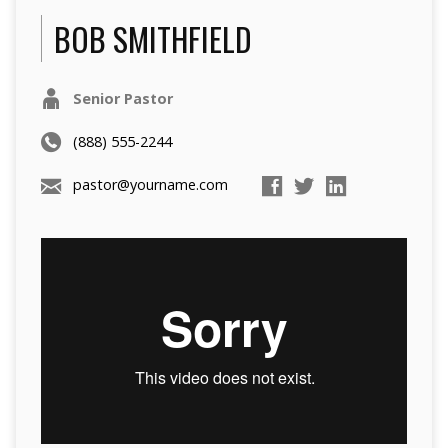
BOB SMITHFIELD
Senior Pastor
(888) 555-2244
pastor@yourname.com